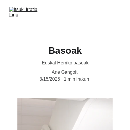
Basoak
Euskal Herriko basoak
Ane Gangoiti
3/15/2025
1 min irakurri