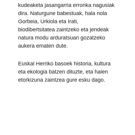
kudeaketa jasangarria erronka nagusiak 
dira. Naturgune babestuak, hala nola 
Gorbeia, Urkiola eta Irati, 
biodibertsitatea zaintzeko eta jendeak 
natura modu arduratsuan gozatzeko 
aukera ematen dute.
Euskal Herriko basoek historia, kultura 
eta ekologia batzen dituzte, eta haien 
etorkizuna zaintzea gure esku dago.
ITSUKI IRRATIA
Bermeoko herri irratia 
Geure geurie!