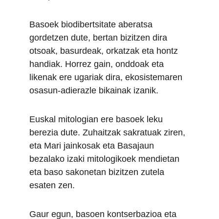
Basoek biodibertsitate aberatsa 
gordetzen dute, bertan bizitzen dira 
otsoak, basurdeak, orkatzak eta hontz 
handiak. Horrez gain, onddoak eta 
likenak ere ugariak dira, ekosistemaren 
osasun-adierazle bikainak izanik.
Euskal mitologian ere basoek leku 
berezia dute. Zuhaitzak sakratuak ziren, 
eta Mari jainkosak eta Basajaun 
bezalako izaki mitologikoek mendietan 
eta baso sakonetan bizitzen zutela 
esaten zen.
Gaur egun, basoen kontserbazioa eta 