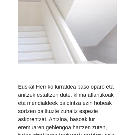
Euskal Herriko lurraldea baso oparo eta 
anitzek estaltzen dute, klima atlantikoak 
eta mendialdeek baldintza ezin hobeak 
sortzen baitituzte zuhaitz espezie 
askorentzat. Antzina, basoak lur 
eremuaren gehiengoa hartzen zuten, 