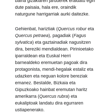
baina gizakiaren jarduerek eraldatu egin 
dute paisaia, hala ere, oraindik 
naturgune harrigarriak aurki daitezke.
Gehienbat, hariztiak (
Quercus robur
 eta 
Quercus petraea
), pagadiak (
Fagus 
sylvatica
) eta gaztainadiak nagusitzen 
dira, bereziki mendialdean. Pirinioetako 
iparraldean eta Euskal Herri 
barnealdeko eremuetan pagoak dira 
protagonista, mendi-hegalak estaliz eta 
udazken eta neguan kolore bereziak 
emanez. Bestalde, Bizkaia eta 
Gipuzkoako hainbat eremutan haritz 
amerikarra (
Quercus rubra
) eta 
eukaliptoak landatu dira egurraren 
ustiapenerako.